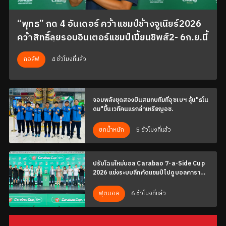
“พุทธ” กด 4 อันเดอร์ คว้าแชมป์ช้างจูเนียร์2026
คว้าสิทธิ์ลุยรอบอินเตอร์แชมป์เปี้ยนชิพส์2- 6ก.ย.นี้
4 ชั่วโมงที่แล้ว
กอล์ฟ
จอมพลังชุดสองบินสมทบทีมที่อุซเบฯ ลุ้น"ธโน
ดม"ขึ้นเวทีคนแรกล่าเหรียญอช.
5 ชั่วโมงที่แล้ว
ยกน้ำหนัก
ปรับโฉมใหม่บอล Carabao 7-a-Side Cup
2026 แข่งระบบลีกคัดแชมป์ไปดูบอลคารา
บาว คัพ
6 ชั่วโมงที่แล้ว
ฟุตบอล