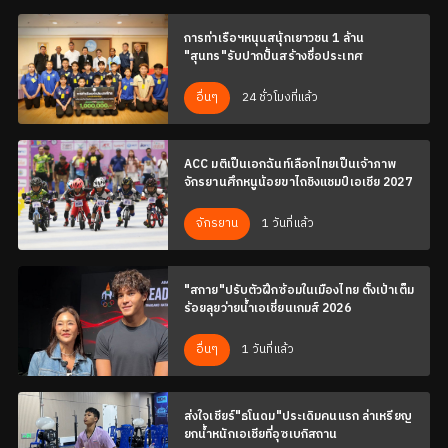
การท่าเรือฯหนุนสนุ้กเยาวชน 1 ล้าน
"สุนทร"รับปากปั้นสร้างชื่อประเทศ
24 ชั่วโมงที่แล้ว
อื่นๆ
ACC มติเป็นเอกฉันท์เลือกไทยเป็นเจ้าภาพ
จักรยานศึกหนูน้อยขาไถชิงแชมป์เอเชีย 2027
1 วันที่แล้ว
จักรยาน
"สกาย"ปรับตัวฝึกซ้อมในเมืองไทย ตั้งเป้าเต็ม
ร้อยลุยว่ายน้ำเอเชี่ยนเกมส์ 2026
1 วันที่แล้ว
อื่นๆ
ส่งใจเชียร์"ธโนดม"ประเดิมคนแรก ล่าเหรียญ
ยกน้ำหนักเอเชียที่อุซเบกิสถาน