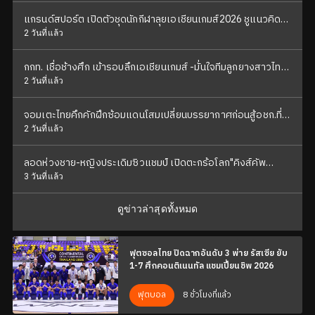
แกรนด์สปอร์ต เปิดตัวชุดนักกีฬาลุยเอเชียนเกมส์2026 ชูแนวคิด
"สายใยแห่งจิตวิญญาณ ถักทอเป็นหนึ่งเดียว"
2 วันที่แล้ว
กกท. เชื่อช้างศึก เข้ารอบลึกเอเชียนเกมส์ -มั่นใจทีมลูกยางสาวไทย
คว้าเหรียญกลับบ้าน
2 วันที่แล้ว
จอมเตะไทยคึกคักฝึกซ้อมแดนโสมเปลี่ยนบรรยากาศก่อนสู้อชก.ที่
ญี่ปุ่น
2 วันที่แล้ว
ลอดห่วงชาย-หญิงประเดิมซิวแชมป์ เปิดตะกร้อโลก"คิงส์คัพ
2026"
3 วันที่แล้ว
ดูข่าวล่าสุดทั้งหมด
ฟุตซอลไทย ปิดฉากอันดับ 3 พ่าย รัสเซีย ยับ
1-7 ศึกคอนติเนนทัล แชมเปี้ยนชิพ 2026
8 ชั่วโมงที่แล้ว
ฟุตบอล