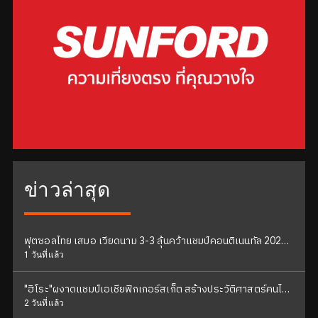
ข่าวล่าสุด
ฟุตซอลไทย เสมอ เวียดนาม 3-3 ลุ้นคว้าแชมป์คอนติเนนทัล 2026
นัดสุดท้าย
1 วันที่แล้ว
"ฮิโระ"ผงาดแชมป์เอเชียฟิกเกอร์สเก็ต สร้างประวัติศาสตร์คนไทย
คนแรก
2 วันที่แล้ว